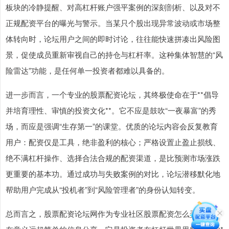
板块的冷静提醒、对高杠杆账户强平案例的深刻剖析、以及对不
正规配资平台的曝光与警示。当某只个股出现异常波动或市场整
体转向时，论坛用户之间的即时讨论，往往能快速拼凑出风险图
景，促使成员重新审视自己的持仓与杠杆率。这种集体智慧的“风
险雷达”功能，是任何单一投资者都难以具备的。
进一步而言，一个专业的股票配资论坛，其终极使命在于**倡导
并培育理性、审慎的投资文化**。它不应是鼓吹“一夜暴富”的秀
场，而应是强调“生存第一”的课堂。优质的论坛内容会反复教育
用户：配资仅是工具，绝非盈利的核心；严格设置止盈止损线、
绝不满杠杆操作、选择合法合规的配资渠道，是比预测市场涨跌
更重要的基本功。通过成功与失败案例的对比，论坛潜移默化地
帮助用户完成从“投机者”到“风险管理者”的身份认知转变。
总而言之，股票配资论坛网作为专业社区股票配资怎么弄，其存