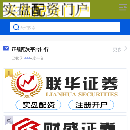
正规配资平台排行
更多
已收录
999
+家平台