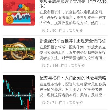
最可靠股票配资平台推荐（SEO优化
版）
在股市投资中，资金往往决定收益空间。
对于许多投资者而言，股票配资是一种放
大资金、提高收益的常见方式。然而，市
场上配资平台鱼龙混杂，如何找到**最可
阅读：
80
栏目：
实盘配资
靠股票配资平台....
新疆配资平台推荐 | 正规安全低门槛
在股票投资领域，配资作为一种放大资金
使用效率的工具，近年来受到越来越多投
资者的关注。对于新疆地区的投资者而
言，选择一家正规、安全、低门槛的配资
阅读：
146
栏目：
实盘配资
平台至关重要。本文....
配资与杠杆：入门必知的风险与策略
在金融市场中，配资与杠杆是常见但容易
被误解的概念。对于刚入门的投资者来
说，理解这两者的本质、风险以及相应的
策略，是避免重大亏损、实现稳健收益的
阅读：
71
栏目：
实盘配资
关键。本文将为你系....