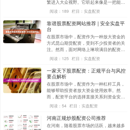
繁进入大众视野。它听起来像是一把能快
速打开财富之门的钥匙，但背后究竟是怎
阅读：
189
栏目：
实盘配资
样一套逻辑？它....
靠谱股票配资网站推荐 | 安全实盘平
台
在股票市场中，配资作为一种放大资金的
方式昆山期货配资，受到不少投资者的关
注。然而，面对网络上琳琅满目的配资平
台，如何筛选出**靠谱股票配资网站**，
阅读：
125
栏目：
实盘配资
选择**安全....
一家天下股票配资：正规平台与风控
要点解析
在股票市场中，配资作为一种杠杆工具，
能够帮助投资者放大资金使用效率。然
而，配资平台的选择直接关系到资金安全
与投资成败。本文以“一家天下股票配资”
阅读：
54
栏目：
实盘配资
为例，解析正规配....
河南正规炒股配资公司推荐
在河南，随着股票市场的活跃，越来越多