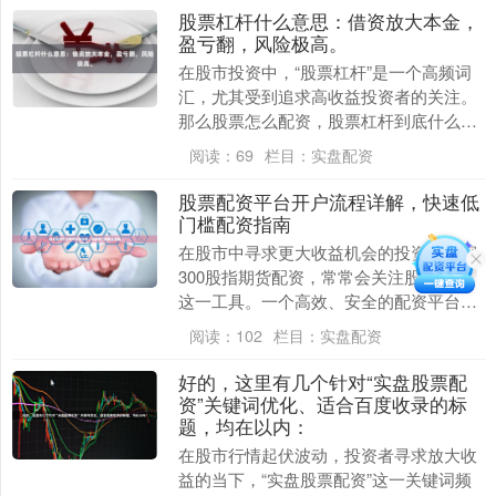
股票杠杆什么意思：借资放大本金，
盈亏翻，风险极高。
在股市投资中，“股票杠杆”是一个高频词
汇，尤其受到追求高收益投资者的关注。
那么股票怎么配资，股票杠杆到底什么意
思？简单来说，股票杠杆就是投资者向券
阅读：
69
栏目：
实盘配资
商或其他金融机....
股票配资平台开户流程详解，快速低
门槛配资指南
在股市中寻求更大收益机会的投资者沪深
300股指期货配资，常常会关注股票配资
这一工具。一个高效、安全的配资平台，
能够为投资者提供便捷的杠杆支持。本文
阅读：
102
栏目：
实盘配资
将详细解析正规....
好的，这里有几个针对“实盘股票配
资”关键词优化、适合百度收录的标
题，均在以内：
在股市行情起伏波动，投资者寻求放大收
益的当下，“实盘股票配资”这一关键词频