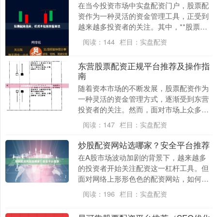
在当今投资市场中实盘配资门户，股票配
资作为一种灵活的资金管理工具，正受到
越来越多投资者的关注。其中，**股票配
资月息**模式凭借其低成本、高透明度的
阅读：
144
栏目：
实盘配资
特点，成为杠....
东营股票配资正规平台推荐及操作指
南
随着资本市场的不断发展，股票配资作为
一种灵活的资金管理方式，逐渐受到东营
投资者的关注。然而，面对市场上众多配
资平台，如何选择正规、安全的平台，并
阅读：
147
栏目：
实盘配资
掌握正确的操作方....
炒股配资网站选哪家？安全平台推荐
在A股市场波动加剧的背景下，越来越多
的投资者开始关注配资这一杠杆工具。但
面对网络上形形色色的配资网站，如何选
择一家安全可靠的平台，成为许多股民最
阅读：
196
栏目：
实盘配资
关心的问题。本文....