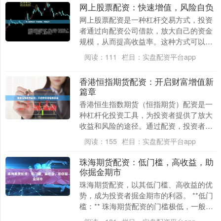
网上股票配资：快速增值，风险自负
网上股票配资是一种杠杆交易方式，投资
者通过向配资公司借款，放大自己的资金
规模，从而提高收益率。这种方式可以快
速增值，但风险也极高。 配资公司通常提
阅读：
111
栏目：
实盘配资平台app
供1:1到1:....
香港恒指期货配资：开启财富增值新
篇章
香港恒生指数期货（恒指期货）配资是一
种杠杆化投资工具，为投资者提供了放大
收益和风险的途径。通过配资，投资者可
以利用较少的资金撬动更大的头寸，从而
阅读：
155
栏目：
实盘配资平台app
获得更高的潜在回....
珠海期货配资：低门槛，高收益，助
你掘金期市
珠海期货配资，以其低门槛、高收益的优
势，成为投资者掘金期市的利器。 **低门
槛：** 珠海期货配资的门槛极低，一般只
需提供少量的保证金，即可获得数倍于保