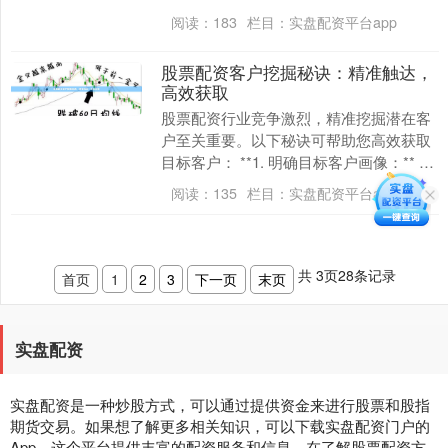
捷的配资服务，助力其财富增值。 **配资
阅读：
183
栏目：
实盘配资平台app
门户的优势：....
股票配资客户挖掘秘诀：精准触达，
高效获取
股票配资行业竞争激烈，精准挖掘潜在客
户至关重要。以下秘诀可帮助您高效获取
目标客户： **1. 明确目标客户画像：** 深
入了解您的理想客户，包括他们的投资习
阅读：
135
栏目：
实盘配资平台app
惯、....
共
3
页
28
条记录
首页
1
2
3
下一页
末页
实盘配资
实盘配资是一种炒股方式，可以通过提供资金来进行股票和股指
期货交易。如果想了解更多相关知识，可以下载实盘配资门户的
App，这个平台提供丰富的配资服务和信息。在了解股票配资方