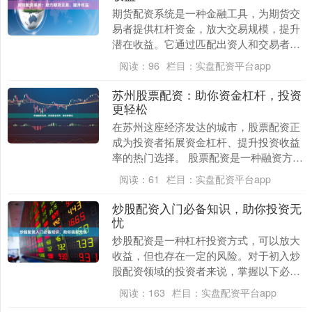
期货配资系统是一种金融工具，为期货交
易者提供杠杆资金，放大交易规模，提升
潜在收益。它通过匹配出资人和交易者，
为交易者提供资金支持，帮助他们抓住市
阅读：
96
栏目：
实盘配资平台app
场机会。 期货配....
苏州股票配资：助你资金杠杆，投资
更轻松
在苏州这座经济发达的城市，股票配资正
成为投资者拓展资金杠杆、提升投资收益
率的热门选择。 股票配资是一种融资方
式，投资者可以向配资公司借入资金，用
阅读：
61
栏目：
实盘配资平台app
于股票投资。通过....
炒股配资入门必备知识，助你投资无
忧
炒股配资是一种杠杆投资方式，可以放大
收益，但也存在一定的风险。对于初入炒
股配资领域的投资者来说，掌握以下必备
知识至关重要： **1. 杠杆倍数** 杠杆倍数
阅读：
163
栏目：
实盘配资平台app
是指....