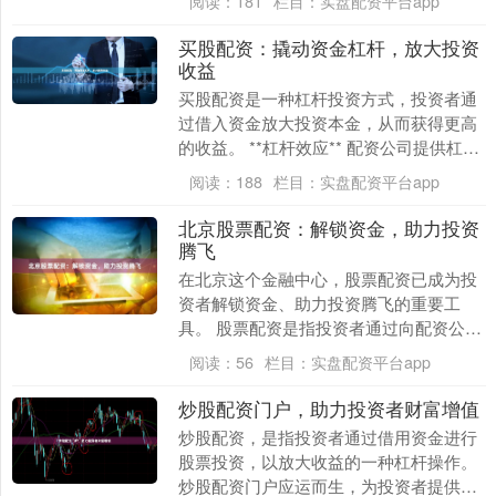
阅读：
181
栏目：
实盘配资平台app
证金的资....
买股配资：撬动资金杠杆，放大投资
收益
买股配资是一种杠杆投资方式，投资者通
过借入资金放大投资本金，从而获得更高
的收益。 **杠杆效应** 配资公司提供杠杆
比例，通常为1:2或1:3。这意味着投资者
阅读：
188
栏目：
实盘配资平台app
只....
北京股票配资：解锁资金，助力投资
腾飞
在北京这个金融中心，股票配资已成为投
资者解锁资金、助力投资腾飞的重要工
具。 股票配资是指投资者通过向配资公司
借入资金，以放大投资杠杆，从而提高投
阅读：
56
栏目：
实盘配资平台app
资收益。北京拥有....
炒股配资门户，助力投资者财富增值
炒股配资，是指投资者通过借用资金进行
股票投资，以放大收益的一种杠杆操作。
炒股配资门户应运而生，为投资者提供便