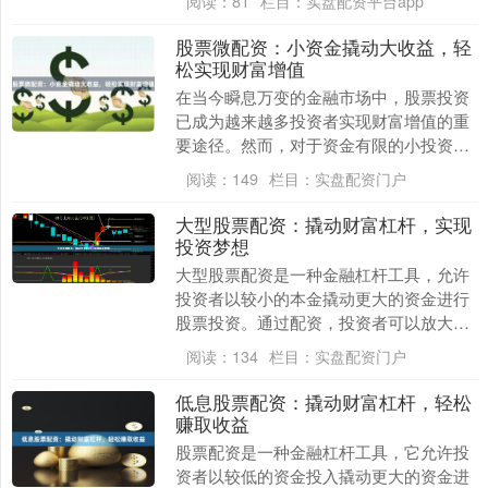
阅读：
81
栏目：
实盘配资平台app
得到保障。 **....
股票微配资：小资金撬动大收益，轻
松实现财富增值
在当今瞬息万变的金融市场中，股票投资
已成为越来越多投资者实现财富增值的重
要途径。然而，对于资金有限的小投资者
而言期货配资监管，传统股票投资往往难
阅读：
149
栏目：
实盘配资门户
以撬动可观的收益....
大型股票配资：撬动财富杠杆，实现
投资梦想
大型股票配资是一种金融杠杆工具，允许
投资者以较小的本金撬动更大的资金进行
股票投资。通过配资，投资者可以放大收
益，但同时也要承担更高的风险。 配资的
阅读：
134
栏目：
实盘配资门户
原理很简单：投....
低息股票配资：撬动财富杠杆，轻松
赚取收益
股票配资是一种金融杠杆工具，它允许投
资者以较低的资金投入撬动更大的资金进