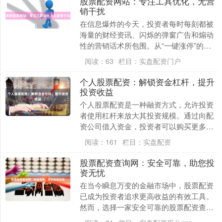
股票配资网站：专注工具优化，无营
销干扰
在信息爆炸的今天，投资者每时每刻都被
海量的财经资讯、闪烁的弹窗广告和煽动
性的营销话术所包围。从“一键涨停”的夸
张承诺，到“专家内幕”的诱惑推送，噪音
阅读：
63
栏目：
实盘配资门户
无处不在，干....
个人股票配资：解锁资金杠杆，提升
投资收益
个人股票配资是一种融资方式，允许投资
者使用杠杆来放大其投资规模。通过向配
资公司借入资金，投资者可以购买更多股
票，从而增加潜在收益。 **杠杆的优势**
阅读：
161
栏目：
实盘配资
杠杆可以....
股票配资查询网：安全可靠，助您投
资无忧
在当今瞬息万变的金融市场中，股票配资
已成为投资者追求更高收益的有效工具。
然而，选择一家安全可靠的股票配资查询
网至关重要，以确保您的投资资金和收益