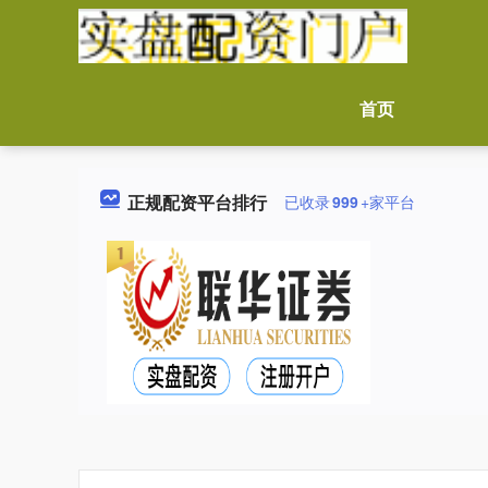
首页
正规配资平台排行
已收录
999
+家平台