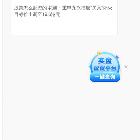
股票怎么配资的 花旗：重申九兴控股“买入”评级
目标价上调至19.6港元