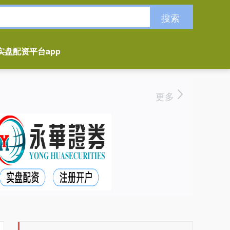
搜索
实盘配资平台app
更多