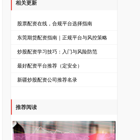
相关更新
股票配资在线，合规平台选择指南
东莞期货配资指南｜正规平台与风控策略
炒股配资学习技巧：入门与风险防范
最好配资平台推荐（定安全）
新疆炒股配资公司推荐名录
推荐阅读