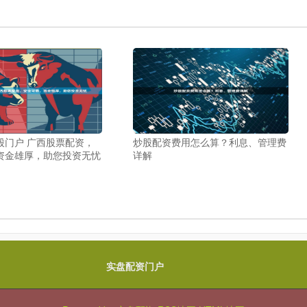
股门户 广西股票配资，
炒股配资费用怎么算？利息、管理费
资金雄厚，助您投资无忧
详解
实盘配资门户