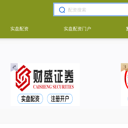
实盘配资
实盘配资门户