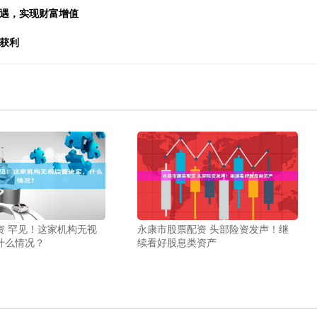
机遇，实现财富增值
获利
资 罕见！这家机构无视
永康市股票配资 头部险资发声！继
什么情况？
续看好股息类资产